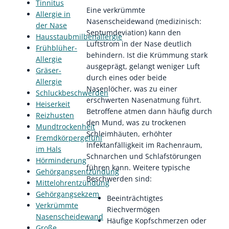
Tinnitus
Eine verkrümmte
Allergie in
Nasenscheidewand (medizinisch:
der Nase
Septumdeviation) kann den
Hausstaubmilbenallergie
Luftstrom in der Nase deutlich
Frühblüher-
behindern. Ist die Krümmung stark
Allergie
ausgeprägt, gelangt weniger Luft
Gräser-
durch eines oder beide
Allergie
Nasenlöcher, was zu einer
Schluckbeschwerden
erschwerten Nasenatmung führt.
Heiserkeit
Betroffene atmen dann häufig durch
Reizhusten
den Mund, was zu trockenen
Mundtrockenheit
Schleimhäuten, erhöhter
Fremdkörpergefühl
Infektanfälligkeit im Rachenraum,
im Hals
Schnarchen und Schlafstörungen
Hörminderung
führen kann. Weitere typische
Gehörgangsentzündung
Beschwerden sind:
Mittelohrentzündung
Gehörgangsekzem
Beeinträchtigtes
Verkrümmte
Riechvermögen
Nasenscheidewand
Häufige Kopfschmerzen oder
Große