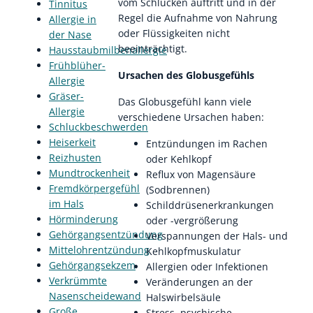
vom Schlucken auftritt und in der
Tinnitus
Regel die Aufnahme von Nahrung
Allergie in
oder Flüssigkeiten nicht
der Nase
beeinträchtigt.
Hausstaubmilbenallergie
Frühblüher-
Ursachen des Globusgefühls
Allergie
Gräser-
Das Globusgefühl kann viele
Allergie
verschiedene Ursachen haben:
Schluckbeschwerden
Heiserkeit
Entzündungen im Rachen
Reizhusten
oder Kehlkopf
Mundtrockenheit
Reflux von Magensäure
Fremdkörpergefühl
(Sodbrennen)
im Hals
Schilddrüsenerkrankungen
Hörminderung
oder -vergrößerung
Gehörgangsentzündung
Verspannungen der Hals- und
Mittelohrentzündung
Kehlkopfmuskulatur
Gehörgangsekzem
Allergien oder Infektionen
Verkrümmte
Veränderungen an der
Nasenscheidewand
Halswirbelsäule
Große
Stress, psychische