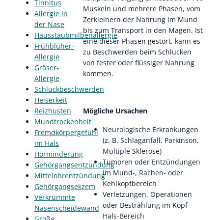
Tinnitus
Muskeln und mehrere Phasen, vom
Allergie in
Zerkleinern der Nahrung im Mund
der Nase
bis zum Transport in den Magen. Ist
Hausstaubmilbenallergie
eine dieser Phasen gestört, kann es
Frühblüher-
zu Beschwerden beim Schlucken
Allergie
von fester oder flüssiger Nahrung
Gräser-
kommen.
Allergie
Schluckbeschwerden
Heiserkeit
Reizhusten
Mögliche Ursachen
Mundtrockenheit
Neurologische Erkrankungen
Fremdkörpergefühl
(z. B. Schlaganfall, Parkinson,
im Hals
Multiple Sklerose)
Hörminderung
Tumoren oder Entzündungen
Gehörgangsentzündung
im Mund-, Rachen- oder
Mittelohrentzündung
Kehlkopfbereich
Gehörgangsekzem
Verletzungen, Operationen
Verkrümmte
oder Bestrahlung im Kopf-
Nasenscheidewand
Hals-Bereich
Große