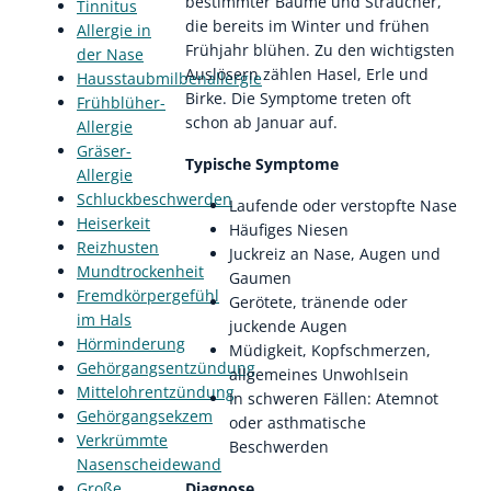
bestimmter Bäume und Sträucher,
Tinnitus
die bereits im Winter und frühen
Allergie in
Frühjahr blühen. Zu den wichtigsten
der Nase
Auslösern zählen Hasel, Erle und
Hausstaubmilbenallergie
Birke. Die Symptome treten oft
Frühblüher-
schon ab Januar auf.
Allergie
Gräser-
Typische Symptome
Allergie
Schluckbeschwerden
Laufende oder verstopfte Nase
Heiserkeit
Häufiges Niesen
Reizhusten
Juckreiz an Nase, Augen und
Mundtrockenheit
Gaumen
Fremdkörpergefühl
Gerötete, tränende oder
im Hals
juckende Augen
Hörminderung
Müdigkeit, Kopfschmerzen,
Gehörgangsentzündung
allgemeines Unwohlsein
Mittelohrentzündung
In schweren Fällen: Atemnot
Gehörgangsekzem
oder asthmatische
Verkrümmte
Beschwerden
Nasenscheidewand
Große
Diagnose