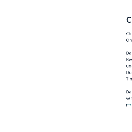
C
Ch
Oh
Da
Be
un
Du
Ti
Da
ve
(